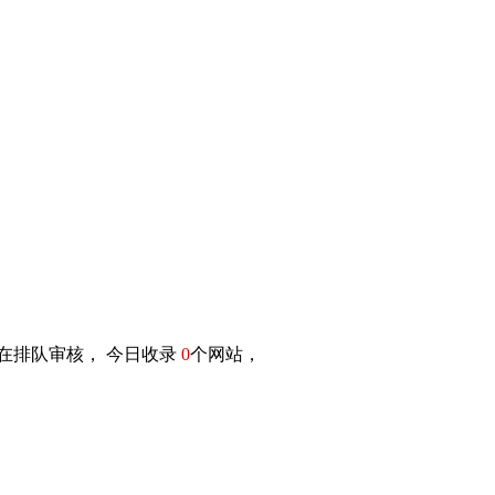
在排队审核， 今日收录
0
个网站，