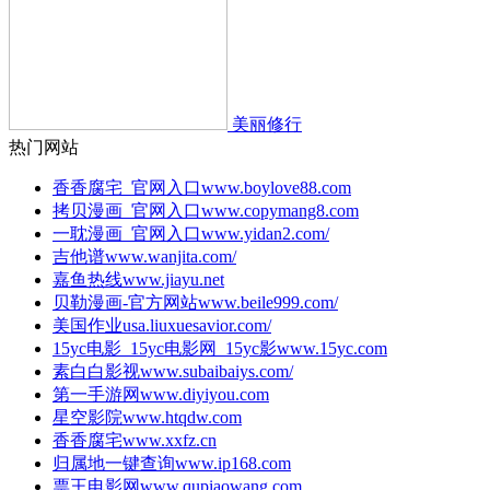
美丽修行
热门网站
香香腐宅_官网入口
www.boylove88.com
拷贝漫画_官网入口
www.copymang8.com
一耽漫画_官网入口
www.yidan2.com/
吉他谱
www.wanjita.com/
嘉鱼热线
www.jiayu.net
贝勒漫画-官方网站
www.beile999.com/
美国作业
usa.liuxuesavior.com/
15yc电影_15yc电影网_15yc影
www.15yc.com
素白白影视
www.subaibaiys.com/
第一手游网
www.diyiyou.com
星空影院
www.htqdw.com
香香腐宅
www.xxfz.cn
归属地一键查询
www.ip168.com
票王电影网
www.qupiaowang.com