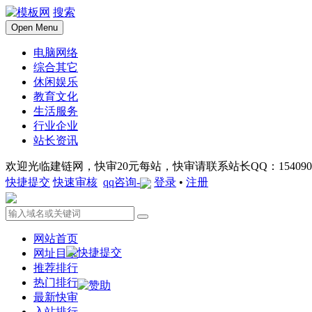
搜索
Open Menu
电脑网络
综合其它
休闲娱乐
教育文化
生活服务
行业企业
站长资讯
欢迎光临建链网，快审20元每站，快审请联系站长QQ：1540901
快捷提交
快速审核
qq咨询-
登录
•
注册
网站首页
网址目录
推荐排行
热门排行
最新快审
入站排行