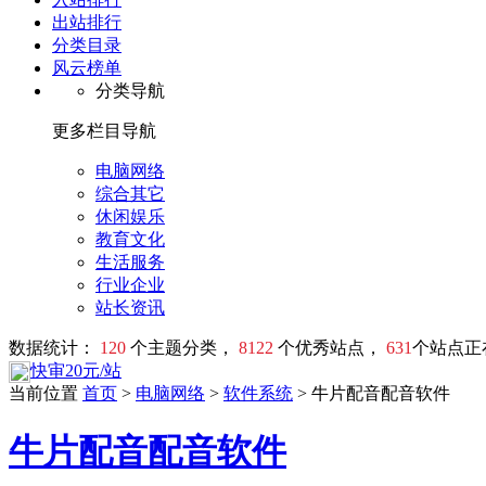
出站排行
分类目录
风云榜单
分类导航
更多栏目导航
电脑网络
综合其它
休闲娱乐
教育文化
生活服务
行业企业
站长资讯
数据统计：
120
个主题分类，
8122
个优秀站点，
631
个站点正
快审20元/站
当前位置
首页
>
电脑网络
>
软件系统
> 牛片配音配音软件
牛片配音配音软件