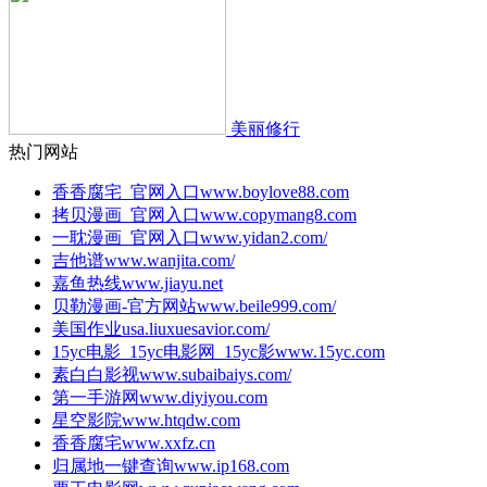
美丽修行
热门网站
香香腐宅_官网入口
www.boylove88.com
拷贝漫画_官网入口
www.copymang8.com
一耽漫画_官网入口
www.yidan2.com/
吉他谱
www.wanjita.com/
嘉鱼热线
www.jiayu.net
贝勒漫画-官方网站
www.beile999.com/
美国作业
usa.liuxuesavior.com/
15yc电影_15yc电影网_15yc影
www.15yc.com
素白白影视
www.subaibaiys.com/
第一手游网
www.diyiyou.com
星空影院
www.htqdw.com
香香腐宅
www.xxfz.cn
归属地一键查询
www.ip168.com