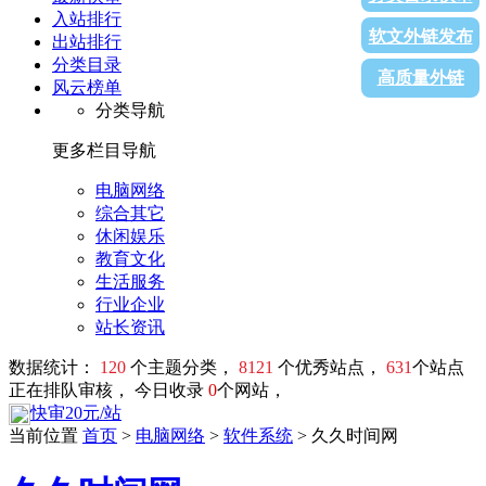
入站排行
软文外链发布
出站排行
分类目录
高质量外链
风云榜单
分类导航
更多栏目导航
电脑网络
综合其它
休闲娱乐
教育文化
生活服务
行业企业
站长资讯
数据统计：
120
个主题分类，
8121
个优秀站点，
631
个站点
正在排队审核， 今日收录
0
个网站，
快审20元/站
当前位置
首页
>
电脑网络
>
软件系统
> 久久时间网