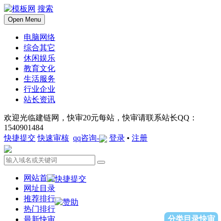
搜索
Open Menu
电脑网络
综合其它
休闲娱乐
教育文化
生活服务
行业企业
站长资讯
欢迎光临建链网，快审20元每站，快审请联系站长QQ：
1540901484
快捷提交
快速审核
qq咨询-
登录
•
注册
网站首页
网址目录
推荐排行
热门排行
分类目录快审
最新快审