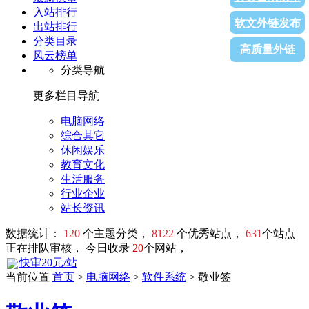
入站排行
软文外链发布
出站排行
分类目录
高质量外链
风云榜单
分类导航
更多栏目导航
电脑网络
综合其它
休闲娱乐
教育文化
生活服务
行业企业
站长资讯
数据统计：
120
个主题分类，
8122
个优秀站点，
631
个站点
正在排队审核， 今日收录
20
个网站，
快审20元/站
当前位置
首页
>
电脑网络
>
软件系统
> 敬业签