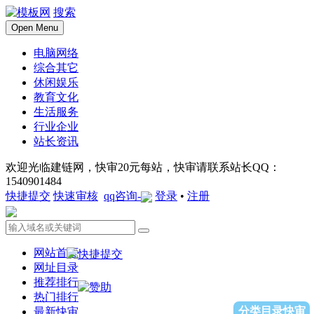
搜索
Open Menu
电脑网络
综合其它
休闲娱乐
教育文化
生活服务
行业企业
站长资讯
欢迎光临建链网，快审20元每站，快审请联系站长QQ：
1540901484
快捷提交
快速审核
qq咨询-
登录
•
注册
网站首页
网址目录
推荐排行
热门排行
分类目录快审
最新快审