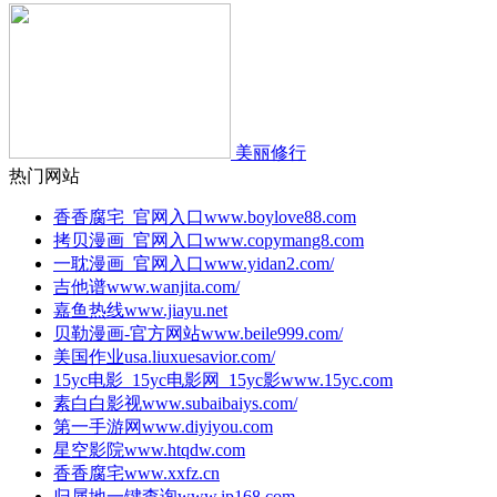
美丽修行
热门网站
香香腐宅_官网入口
www.boylove88.com
拷贝漫画_官网入口
www.copymang8.com
一耽漫画_官网入口
www.yidan2.com/
吉他谱
www.wanjita.com/
嘉鱼热线
www.jiayu.net
贝勒漫画-官方网站
www.beile999.com/
美国作业
usa.liuxuesavior.com/
15yc电影_15yc电影网_15yc影
www.15yc.com
素白白影视
www.subaibaiys.com/
第一手游网
www.diyiyou.com
星空影院
www.htqdw.com
香香腐宅
www.xxfz.cn
归属地一键查询
www.ip168.com