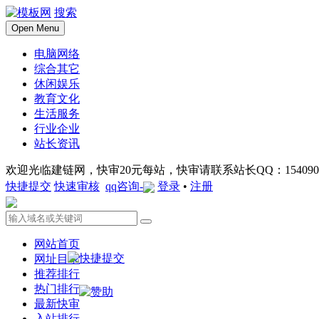
搜索
Open Menu
电脑网络
综合其它
休闲娱乐
教育文化
生活服务
行业企业
站长资讯
欢迎光临建链网，快审20元每站，快审请联系站长QQ：1540901
快捷提交
快速审核
qq咨询-
登录
•
注册
网站首页
网址目录
推荐排行
热门排行
最新快审
入站排行