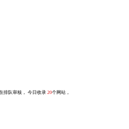
在排队审核， 今日收录
20
个网站，