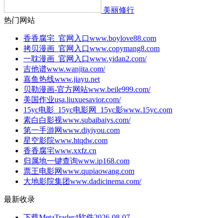
美丽修行
热门网站
香香腐宅_官网入口
www.boylove88.com
拷贝漫画_官网入口
www.copymang8.com
一耽漫画_官网入口
www.yidan2.com/
吉他谱
www.wanjita.com/
嘉鱼热线
www.jiayu.net
贝勒漫画-官方网站
www.beile999.com/
美国作业
usa.liuxuesavior.com/
15yc电影_15yc电影网_15yc影
www.15yc.com
素白白影视
www.subaibaiys.com/
第一手游网
www.diyiyou.com
星空影院
www.htqdw.com
香香腐宅
www.xxfz.cn
归属地一键查询
www.ip168.com
票王电影网
www.qupiaowang.com
大地影院集团
www.dadicinema.com/
最新收录
下载MetaTrader4软件
2026-08-07