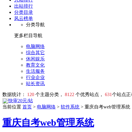
出站排行
分类目录
风云榜单
分类导航
更多栏目导航
电脑网络
综合其它
休闲娱乐
教育文化
生活服务
行业企业
站长资讯
数据统计：
120
个主题分类，
8122
个优秀站点，
631
个站点正
快审20元/站
当前位置
首页
>
电脑网络
>
软件系统
> 重庆自考web管理系统
重庆自考web管理系统