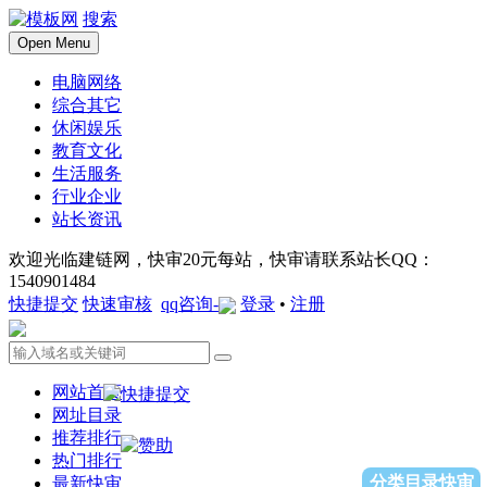
搜索
Open Menu
电脑网络
综合其它
休闲娱乐
教育文化
生活服务
行业企业
站长资讯
欢迎光临建链网，快审20元每站，快审请联系站长QQ：
1540901484
快捷提交
快速审核
qq咨询-
登录
•
注册
网站首页
网址目录
推荐排行
热门排行
分类目录快审
最新快审