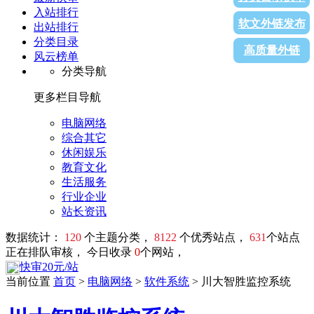
入站排行
软文外链发布
出站排行
分类目录
高质量外链
风云榜单
分类导航
更多栏目导航
电脑网络
综合其它
休闲娱乐
教育文化
生活服务
行业企业
站长资讯
数据统计：
120
个主题分类，
8122
个优秀站点，
631
个站点
正在排队审核， 今日收录
0
个网站，
快审20元/站
当前位置
首页
>
电脑网络
>
软件系统
> 川大智胜监控系统