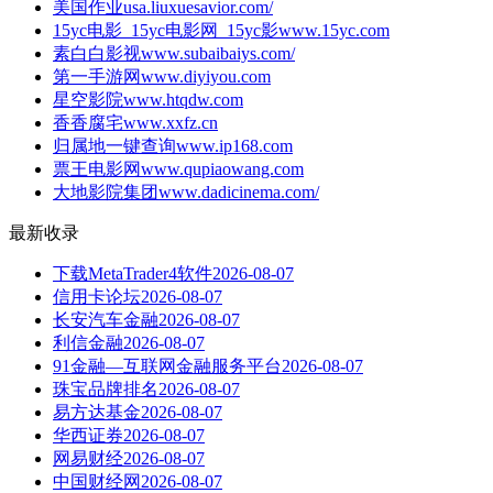
美国作业
usa.liuxuesavior.com/
15yc电影_15yc电影网_15yc影
www.15yc.com
素白白影视
www.subaibaiys.com/
第一手游网
www.diyiyou.com
星空影院
www.htqdw.com
香香腐宅
www.xxfz.cn
归属地一键查询
www.ip168.com
票王电影网
www.qupiaowang.com
大地影院集团
www.dadicinema.com/
最新收录
下载MetaTrader4软件
2026-08-07
信用卡论坛
2026-08-07
长安汽车金融
2026-08-07
利信金融
2026-08-07
91金融—互联网金融服务平台
2026-08-07
珠宝品牌排名
2026-08-07
易方达基金
2026-08-07
华西证券
2026-08-07
网易财经
2026-08-07
中国财经网
2026-08-07