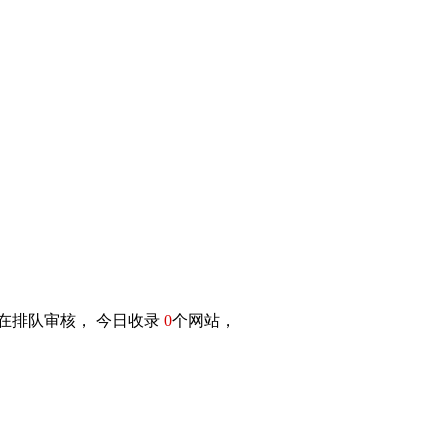
在排队审核， 今日收录
0
个网站，