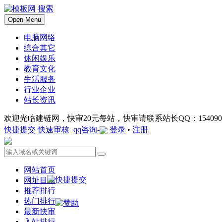
搜索
Open Menu
电脑网络
综合其它
休闲娱乐
教育文化
生活服务
行业企业
站长资讯
欢迎光临建链网，快审20元每站，快审请联系站长QQ：1540901
快捷提交
快速审核
qq咨询-
登录
•
注册
网站首页
网址目录
推荐排行
热门排行
最新快审
入站排行