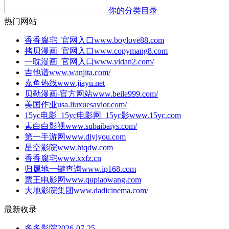
你的分类目录
热门网站
香香腐宅_官网入口
www.boylove88.com
拷贝漫画_官网入口
www.copymang8.com
一耽漫画_官网入口
www.yidan2.com/
吉他谱
www.wanjita.com/
嘉鱼热线
www.jiayu.net
贝勒漫画-官方网站
www.beile999.com/
美国作业
usa.liuxuesavior.com/
15yc电影_15yc电影网_15yc影
www.15yc.com
素白白影视
www.subaibaiys.com/
第一手游网
www.diyiyou.com
星空影院
www.htqdw.com
香香腐宅
www.xxfz.cn
归属地一键查询
www.ip168.com
票王电影网
www.qupiaowang.com
大地影院集团
www.dadicinema.com/
最新收录
多多影院
2026-07-25