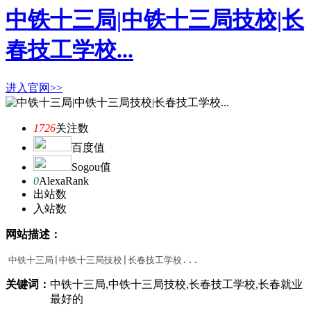
中铁十三局|中铁十三局技校|长
春技工学校...
进入官网>>
1726
关注数
百度值
Sogou值
0
AlexaRank
出站数
入站数
网站描述：
中铁十三局|中铁十三局技校|长春技工学校...
关键词：
中铁十三局,中铁十三局技校,长春技工学校,长春就业
最好的