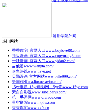
贺州学院外网
热门网站
香香腐宅_官网入口
www.boylove88.com
拷贝漫画_官网入口
www.copymang8.com
一耽漫画_官网入口
www.yidan2.com/
吉他谱
www.wanjita.com/
嘉鱼热线
www.jiayu.net
贝勒漫画-官方网站
www.beile999.com/
美国作业
usa.liuxuesavior.com/
15yc电影_15yc电影网_15yc影
www.15yc.com
素白白影视
www.subaibaiys.com/
第一手游网
www.diyiyou.com
星空影院
www.htqdw.com
香香腐宅
www.xxfz.cn