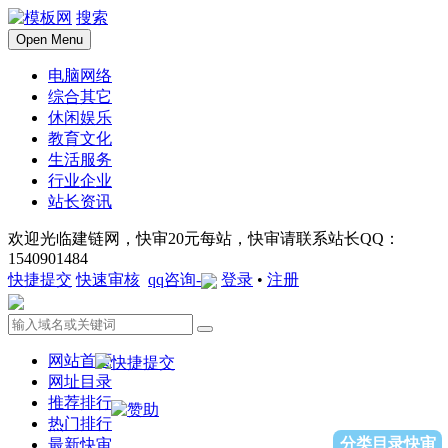
搜索
Open Menu
电脑网络
综合其它
休闲娱乐
教育文化
生活服务
行业企业
站长资讯
欢迎光临建链网，快审20元每站，快审请联系站长QQ：
1540901484
快捷提交
快速审核
qq咨询-
登录
•
注册
网站首页
网址目录
推荐排行
热门排行
分类目录快审
最新快审