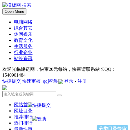
搜索
Open Menu
电脑网络
综合其它
休闲娱乐
教育文化
生活服务
行业企业
站长资讯
欢迎光临建链网，快审20元每站，快审请联系站长QQ：
1540901484
快捷提交
快速审核
qq咨询-
登录
•
注册
网站首页
网址目录
推荐排行
热门排行
分类目录快审
最新快审