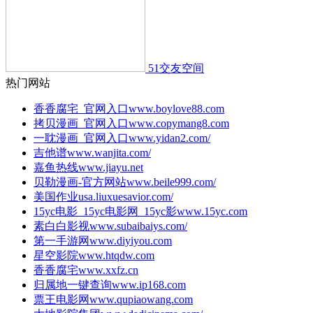
51交友空间
热门网站
香香腐宅_官网入口
www.boylove88.com
拷贝漫画_官网入口
www.copymang8.com
一耽漫画_官网入口
www.yidan2.com/
吉他谱
www.wanjita.com/
嘉鱼热线
www.jiayu.net
贝勒漫画-官方网站
www.beile999.com/
美国作业
usa.liuxuesavior.com/
15yc电影_15yc电影网_15yc影
www.15yc.com
素白白影视
www.subaibaiys.com/
第一手游网
www.diyiyou.com
星空影院
www.htqdw.com
香香腐宅
www.xxfz.cn
归属地一键查询
www.ip168.com
票王电影网
www.qupiaowang.com