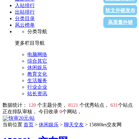
入站排行
软文外链发布
出站排行
分类目录
高质量外链
风云榜单
分类导航
更多栏目导航
电脑网络
综合其它
休闲娱乐
教育文化
生活服务
行业企业
站长资讯
数据统计：
120
个主题分类，
8121
个优秀站点，
631
个站点
正在排队审核， 今日收录
0
个网站，
快审20元/站
当前位置
首页
>
休闲娱乐
>
聊天交友
> 15880les交友网