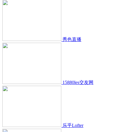
秀色直播
15880les交友网
乐乎Lofter