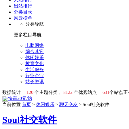
出站排行
分类目录
风云榜单
分类导航
更多栏目导航
电脑网络
综合其它
休闲娱乐
教育文化
生活服务
行业企业
站长资讯
数据统计：
120
个主题分类，
8122
个优秀站点，
631
个站点正
快审20元/站
当前位置
首页
>
休闲娱乐
>
聊天交友
> Soul社交软件
Soul社交软件