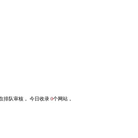
在排队审核， 今日收录
0
个网站，