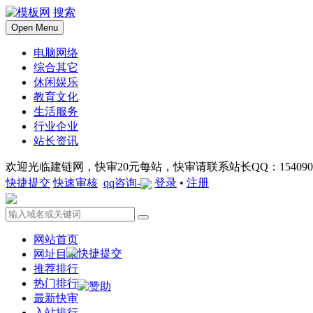
搜索
Open Menu
电脑网络
综合其它
休闲娱乐
教育文化
生活服务
行业企业
站长资讯
欢迎光临建链网，快审20元每站，快审请联系站长QQ：1540901
快捷提交
快速审核
qq咨询-
登录
•
注册
网站首页
网址目录
推荐排行
热门排行
最新快审
入站排行