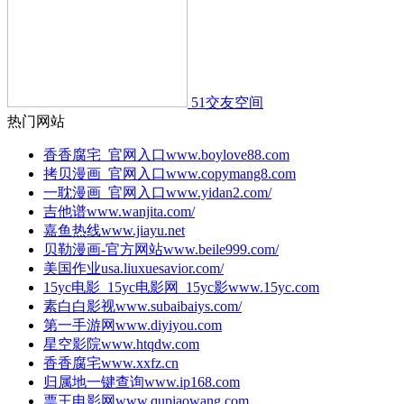
51交友空间
热门网站
香香腐宅_官网入口
www.boylove88.com
拷贝漫画_官网入口
www.copymang8.com
一耽漫画_官网入口
www.yidan2.com/
吉他谱
www.wanjita.com/
嘉鱼热线
www.jiayu.net
贝勒漫画-官方网站
www.beile999.com/
美国作业
usa.liuxuesavior.com/
15yc电影_15yc电影网_15yc影
www.15yc.com
素白白影视
www.subaibaiys.com/
第一手游网
www.diyiyou.com
星空影院
www.htqdw.com
香香腐宅
www.xxfz.cn
归属地一键查询
www.ip168.com
票王电影网
www.qupiaowang.com