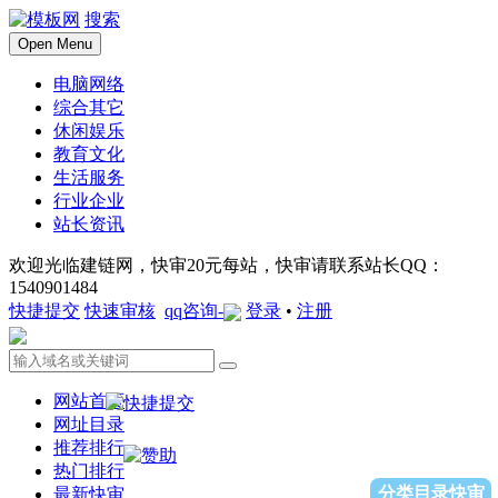
搜索
Open Menu
电脑网络
综合其它
休闲娱乐
教育文化
生活服务
行业企业
站长资讯
欢迎光临建链网，快审20元每站，快审请联系站长QQ：
1540901484
快捷提交
快速审核
qq咨询-
登录
•
注册
网站首页
网址目录
推荐排行
热门排行
分类目录快审
最新快审