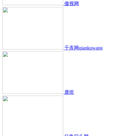
傲视网
千库网qiankuwang
鹿班