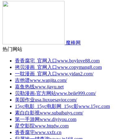
魔棒网
热门网站
香香腐宅_官网入口
www.boylove88.com
拷贝漫画_官网入口
www.copymang8.com
一耽漫画_官网入口
www.yidan2.com/
吉他谱
www.wanjita.com/
嘉鱼热线
www.jiayu.net
贝勒漫画-官方网站
www.beile999.com/
美国作业
usa.liuxuesavior.com/
15yc电影_15yc电影网_15yc影
www.15yc.com
素白白影视
www.subaibaiys.com/
第一手游网
www.diyiyou.com
星空影院
www.htqdw.com
香香腐宅
www.xxfz.cn
归属地一键查询
www.ip168.com