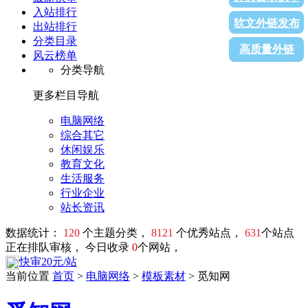
入站排行
软文外链发布
出站排行
分类目录
高质量外链
风云榜单
分类导航
更多栏目导航
电脑网络
综合其它
休闲娱乐
教育文化
生活服务
行业企业
站长资讯
数据统计：
120
个主题分类，
8121
个优秀站点，
631
个站点
正在排队审核， 今日收录
0
个网站，
快审20元/站
当前位置
首页
>
电脑网络
>
模板素材
> 觅知网