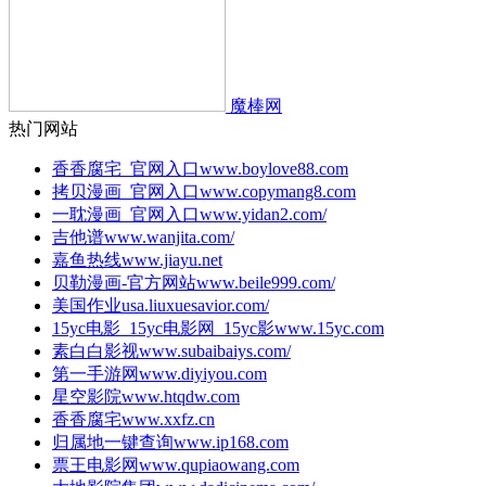
魔棒网
热门网站
香香腐宅_官网入口
www.boylove88.com
拷贝漫画_官网入口
www.copymang8.com
一耽漫画_官网入口
www.yidan2.com/
吉他谱
www.wanjita.com/
嘉鱼热线
www.jiayu.net
贝勒漫画-官方网站
www.beile999.com/
美国作业
usa.liuxuesavior.com/
15yc电影_15yc电影网_15yc影
www.15yc.com
素白白影视
www.subaibaiys.com/
第一手游网
www.diyiyou.com
星空影院
www.htqdw.com
香香腐宅
www.xxfz.cn
归属地一键查询
www.ip168.com
票王电影网
www.qupiaowang.com