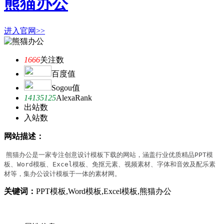
熊猫办公
进入官网>>
1666
关注数
百度值
Sogou值
14135125
AlexaRank
出站数
入站数
网站描述：
熊猫办公是一家专注创意设计模板下载的网站，涵盖行业优质精品PPT模
板、Word模板、Excel模板、免抠元素、视频素材、字体和音效及配乐素
材等，集办公设计模板于一体的素材网。
关键词：
PPT模板,Word模板,Excel模板,熊猫办公