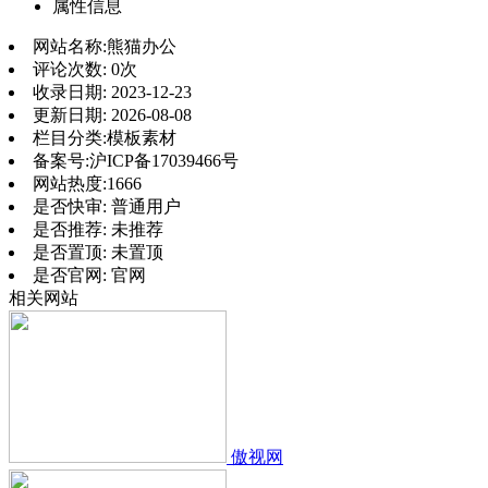
属性信息
网站名称:
熊猫办公
评论次数:
0次
收录日期:
2023-12-23
更新日期:
2026-08-08
栏目分类:
模板素材
备案号:
沪ICP备17039466号
网站热度:
1666
是否快审:
普通用户
是否推荐:
未推荐
是否置顶:
未置顶
是否官网:
官网
相关网站
傲视网