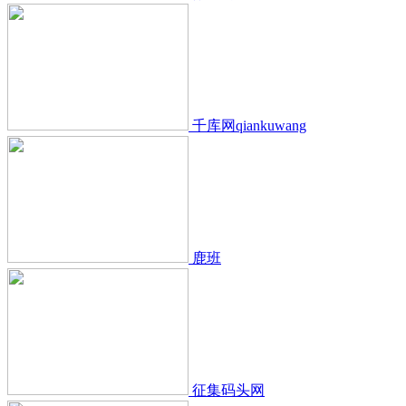
千库网qiankuwang
鹿班
征集码头网