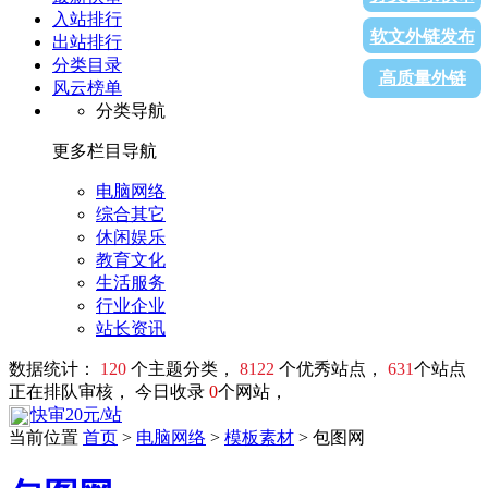
入站排行
软文外链发布
出站排行
分类目录
高质量外链
风云榜单
分类导航
更多栏目导航
电脑网络
综合其它
休闲娱乐
教育文化
生活服务
行业企业
站长资讯
数据统计：
120
个主题分类，
8122
个优秀站点，
631
个站点
正在排队审核， 今日收录
0
个网站，
快审20元/站
当前位置
首页
>
电脑网络
>
模板素材
> 包图网