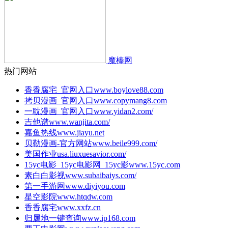
魔棒网
热门网站
香香腐宅_官网入口
www.boylove88.com
拷贝漫画_官网入口
www.copymang8.com
一耽漫画_官网入口
www.yidan2.com/
吉他谱
www.wanjita.com/
嘉鱼热线
www.jiayu.net
贝勒漫画-官方网站
www.beile999.com/
美国作业
usa.liuxuesavior.com/
15yc电影_15yc电影网_15yc影
www.15yc.com
素白白影视
www.subaibaiys.com/
第一手游网
www.diyiyou.com
星空影院
www.htqdw.com
香香腐宅
www.xxfz.cn
归属地一键查询
www.ip168.com