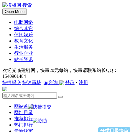
搜索
Open Menu
电脑网络
综合其它
休闲娱乐
教育文化
生活服务
行业企业
站长资讯
欢迎光临建链网，快审20元每站，快审请联系站长QQ：
1540901484
快捷提交
快速审核
qq咨询-
登录
•
注册
网站首页
网址目录
推荐排行
热门排行
分类目录快审
最新快审