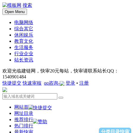
搜索
Open Menu
电脑网络
综合其它
休闲娱乐
教育文化
生活服务
行业企业
站长资讯
欢迎光临建链网，快审20元每站，快审请联系站长QQ：
1540901484
快捷提交
快速审核
qq咨询-
登录
•
注册
网站首页
网址目录
推荐排行
热门排行
分类目录快审
最新快审