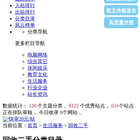
入站排行
软文外链发布
出站排行
分类目录
高质量外链
风云榜单
分类导航
更多栏目导航
电脑网络
综合其它
休闲娱乐
教育文化
生活服务
行业企业
站长资讯
数据统计：
120
个主题分类，
8122
个优秀站点，
631
个站点
正在排队审核， 今日收录
0
个网站，
快审20元/站
当前位置：
首页
>
生活服务
>
回收二手