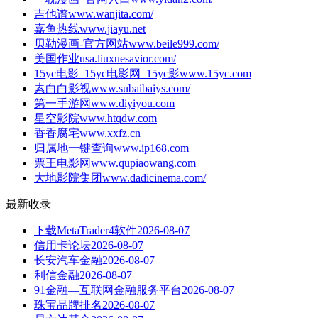
吉他谱
www.wanjita.com/
嘉鱼热线
www.jiayu.net
贝勒漫画-官方网站
www.beile999.com/
美国作业
usa.liuxuesavior.com/
15yc电影_15yc电影网_15yc影
www.15yc.com
素白白影视
www.subaibaiys.com/
第一手游网
www.diyiyou.com
星空影院
www.htqdw.com
香香腐宅
www.xxfz.cn
归属地一键查询
www.ip168.com
票王电影网
www.qupiaowang.com
大地影院集团
www.dadicinema.com/
最新收录
下载MetaTrader4软件
2026-08-07
信用卡论坛
2026-08-07
长安汽车金融
2026-08-07
利信金融
2026-08-07
91金融—互联网金融服务平台
2026-08-07
珠宝品牌排名
2026-08-07