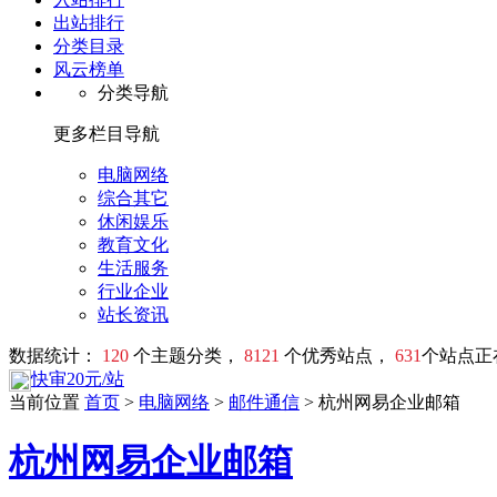
出站排行
分类目录
风云榜单
分类导航
更多栏目导航
电脑网络
综合其它
休闲娱乐
教育文化
生活服务
行业企业
站长资讯
数据统计：
120
个主题分类，
8121
个优秀站点，
631
个站点正
快审20元/站
当前位置
首页
>
电脑网络
>
邮件通信
> 杭州网易企业邮箱
杭州网易企业邮箱