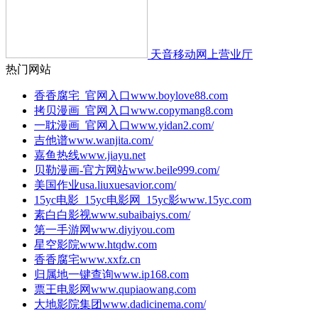
天音移动网上营业厅
热门网站
香香腐宅_官网入口
www.boylove88.com
拷贝漫画_官网入口
www.copymang8.com
一耽漫画_官网入口
www.yidan2.com/
吉他谱
www.wanjita.com/
嘉鱼热线
www.jiayu.net
贝勒漫画-官方网站
www.beile999.com/
美国作业
usa.liuxuesavior.com/
15yc电影_15yc电影网_15yc影
www.15yc.com
素白白影视
www.subaibaiys.com/
第一手游网
www.diyiyou.com
星空影院
www.htqdw.com
香香腐宅
www.xxfz.cn
归属地一键查询
www.ip168.com
票王电影网
www.qupiaowang.com
大地影院集团
www.dadicinema.com/