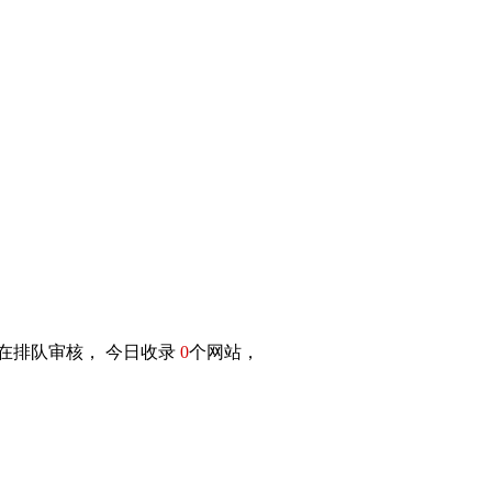
在排队审核， 今日收录
0
个网站，