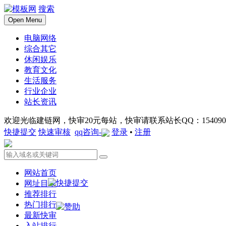
搜索
Open Menu
电脑网络
综合其它
休闲娱乐
教育文化
生活服务
行业企业
站长资讯
欢迎光临建链网，快审20元每站，快审请联系站长QQ：1540901
快捷提交
快速审核
qq咨询-
登录
•
注册
网站首页
网址目录
推荐排行
热门排行
最新快审
入站排行