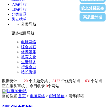
入站排行
软文外链发布
出站排行
分类目录
高质量外链
风云榜单
分类导航
更多栏目导航
电脑网络
综合其它
休闲娱乐
教育文化
生活服务
行业企业
站长资讯
数据统计：
120
个主题分类，
8122
个优秀站点，
631
个站点
正在排队审核， 今日收录
0
个网站，
快审20元/站
当前位置
首页
>
电脑网络
>
邮件通信
> 清华邮箱