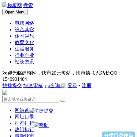
搜索
Open Menu
电脑网络
综合其它
休闲娱乐
教育文化
生活服务
行业企业
站长资讯
欢迎光临建链网，快审20元每站，快审请联系站长QQ：
1540901484
快捷提交
快速审核
qq咨询-
登录
•
注册
网站首页
网址目录
推荐排行
热门排行
分类目录快审
最新快审