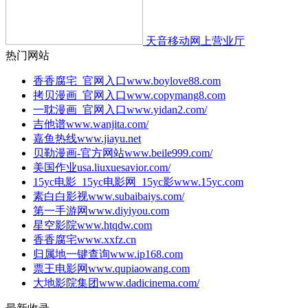
天音移动网上营业厅
热门网站
香香腐宅_官网入口
www.boylove88.com
拷贝漫画_官网入口
www.copymang8.com
一耽漫画_官网入口
www.yidan2.com/
吉他谱
www.wanjita.com/
嘉鱼热线
www.jiayu.net
贝勒漫画-官方网站
www.beile999.com/
美国作业
usa.liuxuesavior.com/
15yc电影_15yc电影网_15yc影
www.15yc.com
素白白影视
www.subaibaiys.com/
第一手游网
www.diyiyou.com
星空影院
www.htqdw.com
香香腐宅
www.xxfz.cn
归属地一键查询
www.ip168.com
票王电影网
www.qupiaowang.com
大地影院集团
www.dadicinema.com/