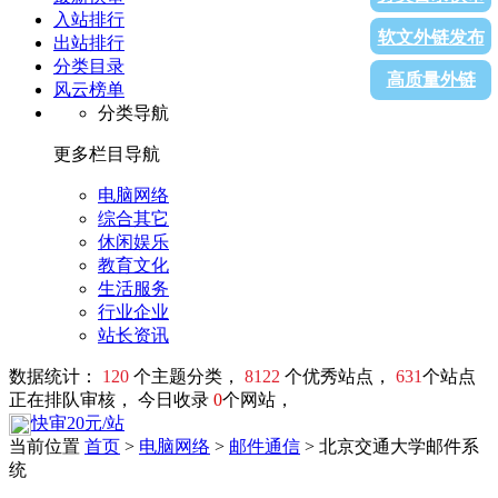
入站排行
软文外链发布
出站排行
分类目录
高质量外链
风云榜单
分类导航
更多栏目导航
电脑网络
综合其它
休闲娱乐
教育文化
生活服务
行业企业
站长资讯
数据统计：
120
个主题分类，
8122
个优秀站点，
631
个站点
正在排队审核， 今日收录
0
个网站，
快审20元/站
当前位置
首页
>
电脑网络
>
邮件通信
> 北京交通大学邮件系
统