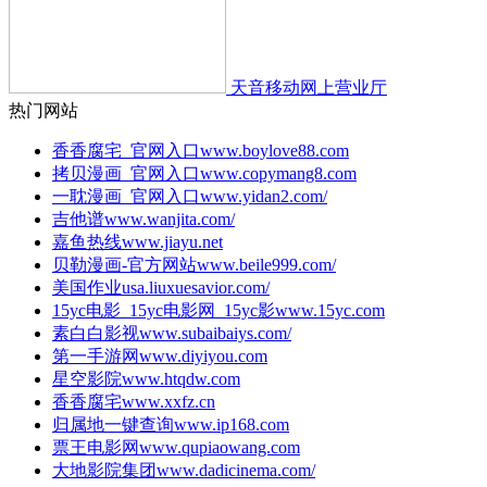
天音移动网上营业厅
热门网站
香香腐宅_官网入口
www.boylove88.com
拷贝漫画_官网入口
www.copymang8.com
一耽漫画_官网入口
www.yidan2.com/
吉他谱
www.wanjita.com/
嘉鱼热线
www.jiayu.net
贝勒漫画-官方网站
www.beile999.com/
美国作业
usa.liuxuesavior.com/
15yc电影_15yc电影网_15yc影
www.15yc.com
素白白影视
www.subaibaiys.com/
第一手游网
www.diyiyou.com
星空影院
www.htqdw.com
香香腐宅
www.xxfz.cn
归属地一键查询
www.ip168.com
票王电影网
www.qupiaowang.com
大地影院集团
www.dadicinema.com/