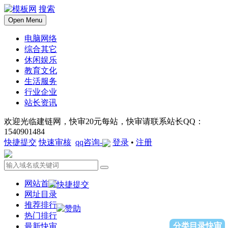
搜索
Open Menu
电脑网络
综合其它
休闲娱乐
教育文化
生活服务
行业企业
站长资讯
欢迎光临建链网，快审20元每站，快审请联系站长QQ：
1540901484
快捷提交
快速审核
qq咨询-
登录
•
注册
网站首页
网址目录
推荐排行
热门排行
分类目录快审
最新快审