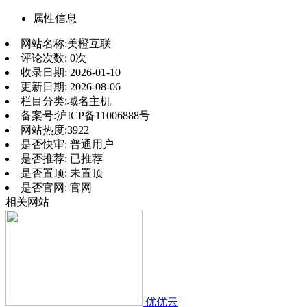
属性信息
网站名称:
美橙互联
评论次数:
0次
收录日期:
2026-01-10
更新日期:
2026-08-06
栏目分类:
域名主机
备案号:
沪ICP备11006888号
网站热度:
3922
是否快审:
普通用户
是否推荐:
已推荐
是否置顶:
未置顶
是否官网:
官网
相关网站
优优云