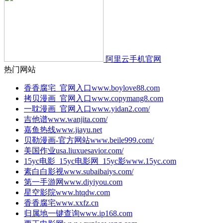
阿里云手机官网
热门网站
香香腐宅_官网入口
www.boylove88.com
拷贝漫画_官网入口
www.copymang8.com
一耽漫画_官网入口
www.yidan2.com/
吉他谱
www.wanjita.com/
嘉鱼热线
www.jiayu.net
贝勒漫画-官方网站
www.beile999.com/
美国作业
usa.liuxuesavior.com/
15yc电影_15yc电影网_15yc影
www.15yc.com
素白白影视
www.subaibaiys.com/
第一手游网
www.diyiyou.com
星空影院
www.htqdw.com
香香腐宅
www.xxfz.cn
归属地一键查询
www.ip168.com