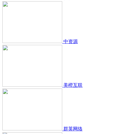
中资源
美橙互联
群英网络