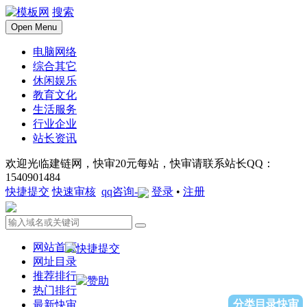
搜索
Open Menu
电脑网络
综合其它
休闲娱乐
教育文化
生活服务
行业企业
站长资讯
欢迎光临建链网，快审20元每站，快审请联系站长QQ：
1540901484
快捷提交
快速审核
qq咨询-
登录
•
注册
网站首页
网址目录
推荐排行
热门排行
分类目录快审
最新快审