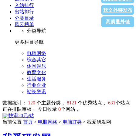
入站排行
软文外链发布
出站排行
分类目录
高质量外链
风云榜单
分类导航
更多栏目导航
电脑网络
综合其它
休闲娱乐
教育文化
生活服务
行业企业
站长资讯
数据统计：
120
个主题分类，
8121
个优秀站点，
631
个站点
正在排队审核， 今日收录
0
个网站，
快审20元/站
当前位置
首页
>
电脑网络
>
电脑IT类
> 我爱研发网