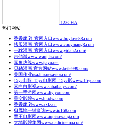
123CHA
热门网站
香香腐宅_官网入口
www.boylove88.com
拷贝漫画_官网入口
www.copymang8.com
一耽漫画_官网入口
www.yidan2.com/
吉他谱
www.wanjita.com/
嘉鱼热线
www.jiayu.net
贝勒漫画-官方网站
www.beile999.com/
美国作业
usa.liuxuesavior.com/
15yc电影_15yc电影网_15yc影
www.15yc.com
素白白影视
www.subaibaiys.com/
第一手游网
www.diyiyou.com
星空影院
www.htqdw.com
香香腐宅
www.xxfz.cn
归属地一键查询
www.ip168.com
票王电影网
www.qupiaowang.com
大地影院集团
www.dadicinema.com/