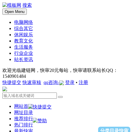
搜索
Open Menu
电脑网络
综合其它
休闲娱乐
教育文化
生活服务
行业企业
站长资讯
欢迎光临建链网，快审20元每站，快审请联系站长QQ：
1540901484
快捷提交
快速审核
qq咨询-
登录
•
注册
网站首页
网址目录
推荐排行
热门排行
分类目录快审
最新快审