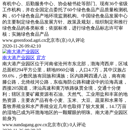
有机中心、后勤服务中心、协会秘书处等部门。现有36个省级
工作机构，并在全国定点委托了60个绿色食品产品质量检测机
构，65个绿色食品产地环境监测机构。中国绿色食品发展中心
的主要制定绿色食品发展方针、政策及规划，组织制定和推行
绿色食品的各类标准；依据标准，进行绿色食品标志许可审
核；实施绿色食品产品
www.greenfood.agri.cn
北京市(京)
0人评论
2020-11-26 09:42:10
南大港产业园区
官方
南大港产业园区位于河南省沧州市东北部，渤海湾西岸，区域
总面积294平方公里，耕地8960公顷，人口4.7万，其中汉族占
99.6%，少数民族有回族和满族；区内路网四通八达，南有南
滕公路，北倚歧河公路，东临海防公路和建设中的沿海高速，
西接205国道，津汕高速和黄万铁路纵贯全境，交通十分便
利；辖区主要矿藏资源有石油、天然气、工业用盐和丰富的地
热资源，主要农产品有冬小麦、玉米、大豆、蔬菜和水果等，
畜牧养殖业和水产养殖业近几年也取得了较大发展，14.7万亩
的湿地已成为环渤海地区的一颗耀眼的明珠。南大港产业园区
前身为
www.nandagang.gov.cn
北京市(京)
0人评论