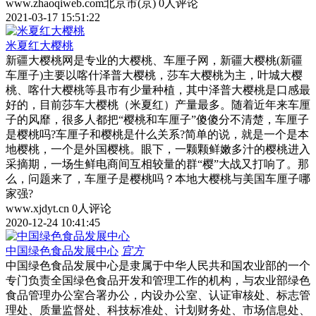
www.zhaoqiweb.com
北京市(京)
0人评论
2021-03-17 15:51:22
米夏红大樱桃
新疆大樱桃网是专业的大樱桃、车厘子网，新疆大樱桃(新疆
车厘子)主要以喀什泽普大樱桃，莎车大樱桃为主，叶城大樱
桃、喀什大樱桃等县市有少量种植，其中泽普大樱桃是口感最
好的，目前莎车大樱桃（米夏红）产量最多。随着近年来车厘
子的风靡，很多人都把“樱桃和车厘子”傻傻分不清楚，车厘子
是樱桃吗?车厘子和樱桃是什么关系?简单的说，就是一个是本
地樱桃，一个是外国樱桃。眼下，一颗颗鲜嫩多汁的樱桃进入
采摘期，一场生鲜电商间互相较量的群“樱”大战又打响了。那
么，问题来了，车厘子是樱桃吗？本地大樱桃与美国车厘子哪
家强?
www.xjdyt.cn
0人评论
2020-12-24 10:41:45
中国绿色食品发展中心
官方
中国绿色食品发展中心是隶属于中华人民共和国农业部的一个
专门负责全国绿色食品开发和管理工作的机构，与农业部绿色
食品管理办公室合署办公，内设办公室、认证审核处、标志管
理处、质量监督处、科技标准处、计划财务处、市场信息处、