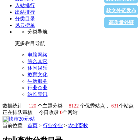
入站排行
软文外链发布
出站排行
分类目录
高质量外链
风云榜单
分类导航
更多栏目导航
电脑网络
综合其它
休闲娱乐
教育文化
生活服务
行业企业
站长资讯
数据统计：
120
个主题分类，
8122
个优秀站点，
631
个站点
正在排队审核， 今日收录
0
个网站，
快审20元/站
当前位置：
首页
>
行业企业
>
农业畜牧