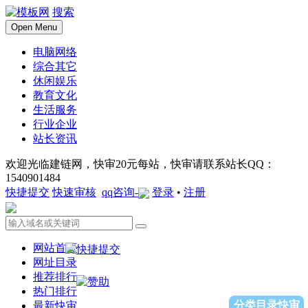
搜索
Open Menu
电脑网络
综合其它
休闲娱乐
教育文化
生活服务
行业企业
站长资讯
欢迎光临建链网，快审20元每站，快审请联系站长QQ：
1540901484
快捷提交
快速审核
qq咨询-
登录
•
注册
网站首页
网址目录
推荐排行
热门排行
分类目录快审
最新快审