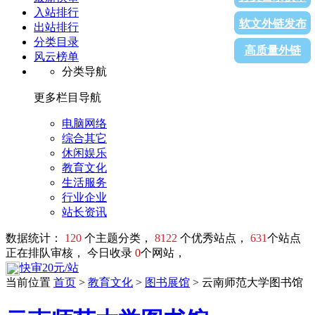
入站排行
软文外链发布
出站排行
分类目录
高质量外链
风云榜单
分类导航
更多栏目导航
电脑网络
综合其它
休闲娱乐
教育文化
生活服务
行业企业
站长资讯
数据统计：
120
个主题分类，
8122
个优秀站点，
631
个站点
正在排队审核， 今日收录
0
个网站，
快审20元/站
当前位置
首页
>
教育文化
>
图书展馆
> 云南师范大学图书馆