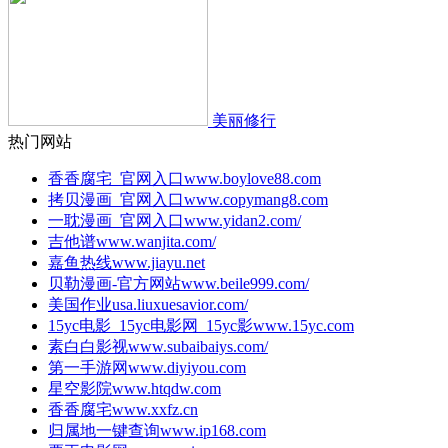
美丽修行
热门网站
香香腐宅_官网入口
www.boylove88.com
拷贝漫画_官网入口
www.copymang8.com
一耽漫画_官网入口
www.yidan2.com/
吉他谱
www.wanjita.com/
嘉鱼热线
www.jiayu.net
贝勒漫画-官方网站
www.beile999.com/
美国作业
usa.liuxuesavior.com/
15yc电影_15yc电影网_15yc影
www.15yc.com
素白白影视
www.subaibaiys.com/
第一手游网
www.diyiyou.com
星空影院
www.htqdw.com
香香腐宅
www.xxfz.cn
归属地一键查询
www.ip168.com