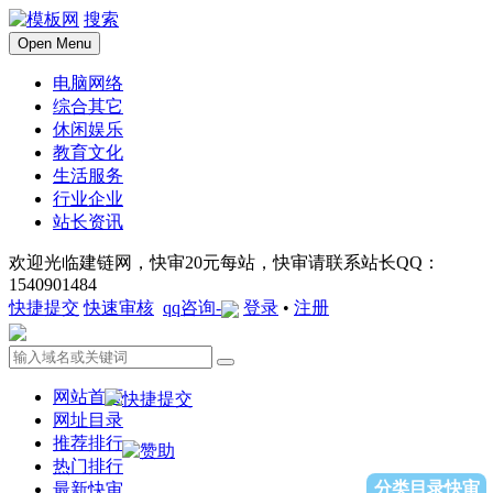
搜索
Open Menu
电脑网络
综合其它
休闲娱乐
教育文化
生活服务
行业企业
站长资讯
欢迎光临建链网，快审20元每站，快审请联系站长QQ：
1540901484
快捷提交
快速审核
qq咨询-
登录
•
注册
网站首页
网址目录
推荐排行
热门排行
分类目录快审
最新快审