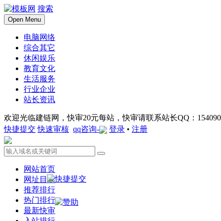
搜索
Open Menu
电脑网络
综合其它
休闲娱乐
教育文化
生活服务
行业企业
站长资讯
欢迎光临建链网，快审20元每站，快审请联系站长QQ：1540901
快捷提交
快速审核
qq咨询-
登录
•
注册
网站首页
网址目录
推荐排行
热门排行
最新快审
入站排行