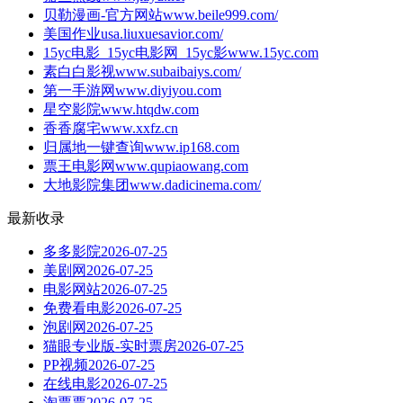
贝勒漫画-官方网站
www.beile999.com/
美国作业
usa.liuxuesavior.com/
15yc电影_15yc电影网_15yc影
www.15yc.com
素白白影视
www.subaibaiys.com/
第一手游网
www.diyiyou.com
星空影院
www.htqdw.com
香香腐宅
www.xxfz.cn
归属地一键查询
www.ip168.com
票王电影网
www.qupiaowang.com
大地影院集团
www.dadicinema.com/
最新收录
多多影院
2026-07-25
美剧网
2026-07-25
电影网站
2026-07-25
免费看电影
2026-07-25
泡剧网
2026-07-25
猫眼专业版-实时票房
2026-07-25
PP视频
2026-07-25
在线电影
2026-07-25
淘票票
2026-07-25