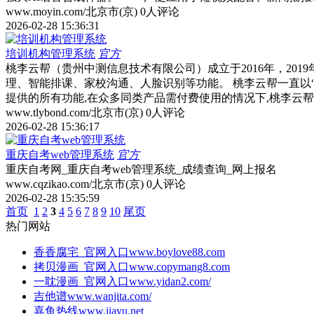
www.moyin.com/
北京市(京)
0人评论
2026-02-28 15:36:31
培训机构管理系统
官方
桃李云帮（贵州中测信息技术有限公司）成立于2016年，2
理、智能排课、家校沟通、人脸识别等功能。 桃李云帮一直以“
提供的所有功能,在众多同类产品需付费使用的情况下,桃李云
www.tlybond.com/
北京市(京)
0人评论
2026-02-28 15:36:17
重庆自考web管理系统
官方
重庆自考网_重庆自考web管理系统_成绩查询_网上报名
www.cqzikao.com/
北京市(京)
0人评论
2026-02-28 15:35:59
首页
1
2
3
4
5
6
7
8
9
10
尾页
热门网站
香香腐宅_官网入口
www.boylove88.com
拷贝漫画_官网入口
www.copymang8.com
一耽漫画_官网入口
www.yidan2.com/
吉他谱
www.wanjita.com/
嘉鱼热线
www.jiayu.net