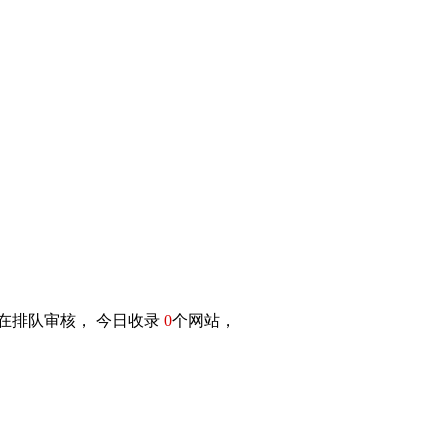
在排队审核， 今日收录
0
个网站，