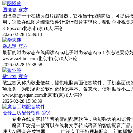
图怪兽
官方
图怪兽是一个在线ps图片编辑器，它相当于ps精简版，可提
用，这款在线图片编辑软件让设计图片更轻松，帮助企业视觉
818ps.com
北京市(京)
0人评论
2026-02-28 15:39:13
杂志迷
官方
最新的时尚杂志在线阅读App,电子时尚杂志App！杂志迷要
www.zazhimi.com
北京市(京)
0人评论
2026-02-28 15:38:58
敬业签
官方
敬业签又称为敬业便签，提供电脑桌面便签软件、手机桌面便
项服务，为职场办公软件必须记事本、备忘录、便利贴等小工
www.jingyeqian.com
北京市(京)
0人评论
2026-02-28 15:36:39
魔音工坊配音软件
官方
专业在线文字转语音的智能配音软件，功能强大的AI语音合
魔音工坊是一款可以在线将文字转成语音的智能配音产品。
强大AI语音合成神器。 广泛应用于短视频配音、新闻播报、