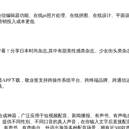
供微信编辑器功能、在线ps照片处理、在线拼图、在线设计、平
营销投入成本更低
你好看！分享日本时尚杂志,其中有甜美性感类杂志、少女街头类
签APP下载，敬业签支持跨操作系统平台、跨终端品牌、跨通信
具。
成神器，​广泛应用于短视频配音、新闻播报、有声书、有声电
提供不同性别、不同口音的真人声音，在你输入文字后直接配音
有声书、有声电台、外语出海等多种配音场景，拥有近500款声